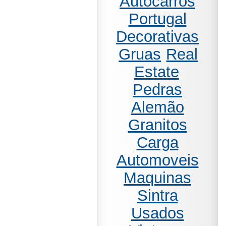
Autocarros
Portugal
Decorativas
Gruas
Real
Estate
Pedras
Alemão
Granitos
Carga
Automoveis
Maquinas
Sintra
Usados