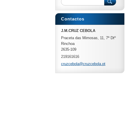
Contactos
J.M.CRUZ CEBOLA
Praceta das Mimosas, 11, 7ª Dtº
Rinchoa
2635-109
219161616
cruzcebo
la@cruzc
ebola.pt