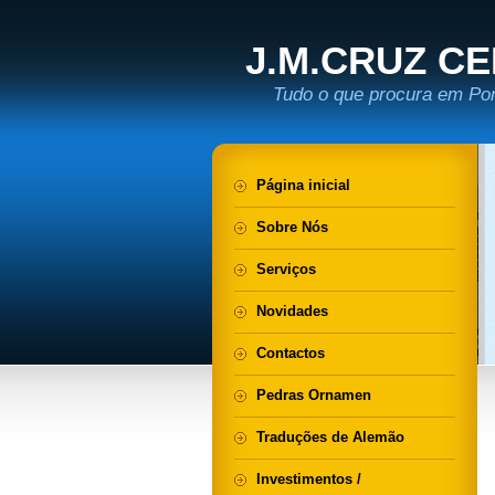
J.M.CRUZ C
Tudo o que procura em Port
Página inicial
Sobre Nós
Serviços
Novidades
Contactos
Pedras Ornamen
Traduções de Alemão
Investimentos /