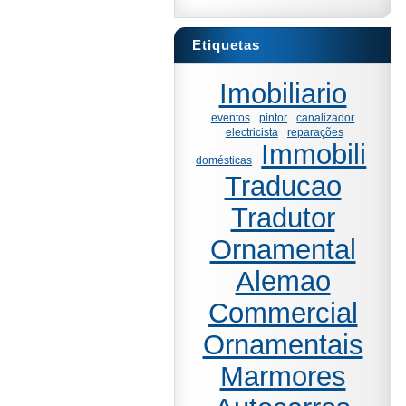
Etiquetas
Imobiliario
eventos
pintor
canalizador
electricista
reparações
Immobili
domésticas
Traducao
Tradutor
Ornamental
Alemao
Commercial
Ornamentais
Marmores