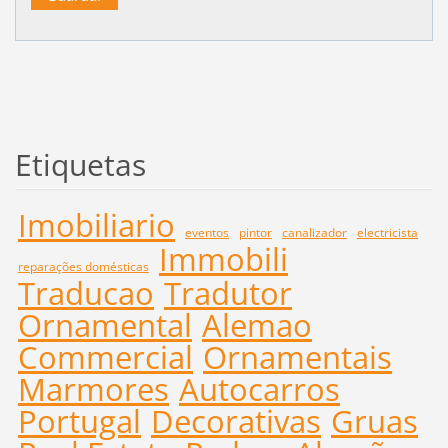
Etiquetas
Imobiliario
eventos
pintor
canalizador
electricista
Immobili
reparações domésticas
Traducao
Tradutor
Ornamental
Alemao
Commercial
Ornamentais
Marmores
Autocarros
Portugal
Decorativas
Gruas