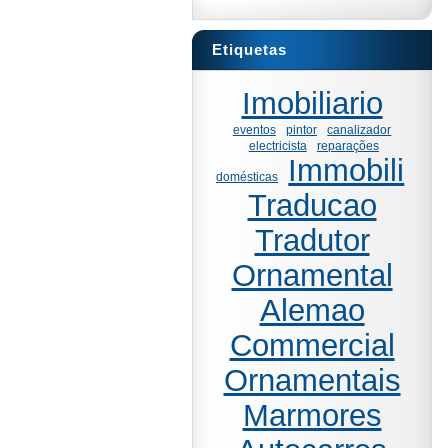
Etiquetas
Imobiliario
eventos
pintor
canalizador
electricista
reparações
Immobili
domésticas
Traducao
Tradutor
Ornamental
Alemao
Commercial
Ornamentais
Marmores