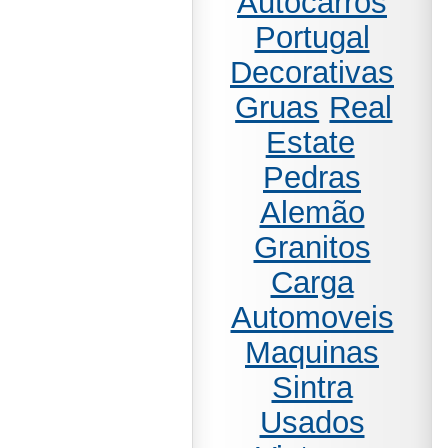
Autocarros
Portugal
Decorativas
Gruas
Real
Estate
Pedras
Alemão
Granitos
Carga
Automoveis
Maquinas
Sintra
Usados