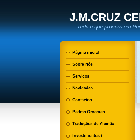
J.M.CRUZ C
Tudo o que procura em Port
Página inicial
Sobre Nós
Serviços
Novidades
Contactos
Pedras Ornamen
Traduções de Alemão
Investimentos /