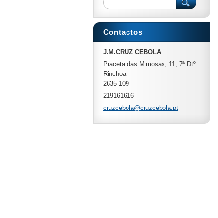
Contactos
J.M.CRUZ CEBOLA
Praceta das Mimosas, 11, 7ª Dtº
Rinchoa
2635-109
219161616
cruzcebo
la@cruzc
ebola.pt