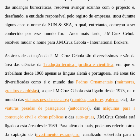
das andanças burocráticas, resolveu avançar sozinho com o projecto e,
desafiando, a entidade responsável pelo registo de empresas, usou durante
alguns anos o nome da SUN & SEA, o qual, entretanto, começou a ser
conhecido por esse mundo fora. Anos mais tarde, J.M.Cruz Cebola
resolveu mudar o nome para J.M.Cruz Cebola - International Brokers.
As áreas de actuação da J. M. Cruz Cebola são diverssíssimas e vão da
área das ciências da
Tradução técnica, jurídica e científica,
em que se
trabalham desde 1968 apenas as línguas alemã e portuguesa, até áreas tão
diversificadas como é o mundo das
Pedras Ornamentais
(
mármores,
granitos e ardósias
), a que J.M.Cruz Cebola está ligado desde 1975, ou o
mundo das
viaturas pesadas de carga
(
camiões, tractores, galeras,
etc), das
viaturas pesadas de passageiros
(
autocarros
), das
máquinas para a
construção civil e obras públicas
e das
auto-gruas
, J.M.Cruz Cebola está
ligado a esta área desde 1989. Para além do mais, podemos referir a área
da captação de i
nvestimento estrangeiro
, canalizado sobretudo para o