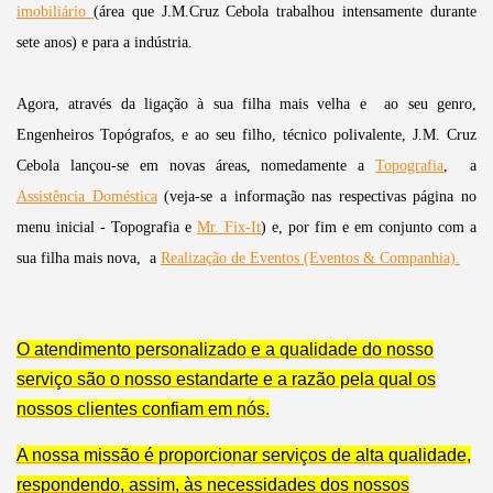
imobiliário
(área que J.M.Cruz Cebola trabalhou intensamente durante
sete anos) e para a indústria.
Agora, através da ligação à sua filha mais velha e ao seu genro,
Engenheiros Topógrafos, e ao seu filho, técnico polivalente, J.M. Cruz
Cebola lançou-se em novas áreas, nomedamente a
Topografia
, a
Assistência Doméstica
(veja-se a informação nas respectivas página no
menu inicial - Topografia e
Mr. Fix-It
) e, por fim e em conjunto com a
sua filha mais nova, a
Realização de Eventos (Eventos & C
ompanhia).
O atendimento personalizado e a qualidade do nosso
serviço são o nosso estandarte e a razão pela qual os
nossos clientes confiam em nós.
A nossa missão é proporcionar serviços de alta qualidade,
respondendo, assim, às necessidades dos nossos