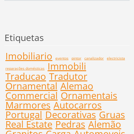
Etiquetas
Imobiliario
eventos
pintor
canalizador
electricista
Immobili
reparações domésticas
Traducao
Tradutor
Ornamental
Alemao
Commercial
Ornamentais
Marmores
Autocarros
Portugal
Decorativas
Gruas
Real Estate
Pedras
Alemão
Granitos
Carga
Automoveis