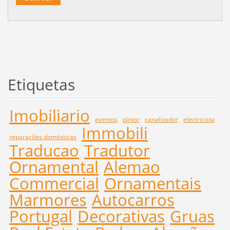
Etiquetas
Imobiliario
eventos
pintor
canalizador
electricista
Immobili
reparações domésticas
Traducao
Tradutor
Ornamental
Alemao
Commercial
Ornamentais
Marmores
Autocarros
Portugal
Decorativas
Gruas