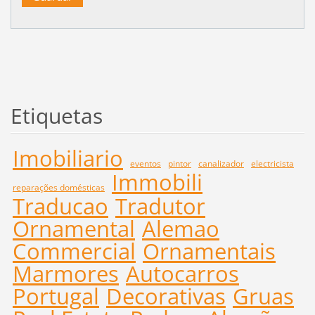
Etiquetas
Imobiliario
eventos
pintor
canalizador
electricista
Immobili
reparações domésticas
Traducao
Tradutor
Ornamental
Alemao
Commercial
Ornamentais
Marmores
Autocarros
Portugal
Decorativas
Gruas