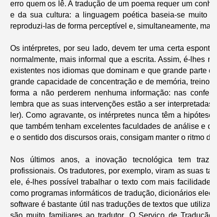
erro quem os lê. A tradução de um poema requer um conhec
e da sua cultura: a linguagem poética baseia-
se muito e
reproduzi-
las de forma perceptível e, simultaneamente, manter
Os intérpretes, por seu lado, devem ter uma certa espont
normalmente, mais informal que a escrita. Assim, é-
lhes ne
existentes nos idiomas que dominam e que grande parte das
grande capacidade de concentração e de memória, treino au
forma a não perderem nenhuma informação: nas conferê
lembra que as suas intervenções estão a ser interpretadas,
ler). Como agravante, os intérpretes nunca têm a hipótese de
que também tenham excelentes faculdades de análise e de 
e o sentido dos discursos orais, consigam manter o ritmo da
Nos últimos anos, a inovação tecnológica tem traz
profissionais. Os tradutores, por exemplo, viram as suas ta
ele, é-
lhes possível trabalhar o texto com mais facilidade 
como programas informáticos de tradução, dicionários elect
software é bastante útil nas traduções de textos que utiliz
são muito familiares ao tradutor. O Serviço de Traduçã