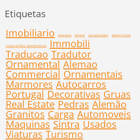
Etiquetas
Imobiliario
eventos
pintor
canalizador
electricista
Immobili
reparações domésticas
Traducao
Tradutor
Ornamental
Alemao
Commercial
Ornamentais
Marmores
Autocarros
Portugal
Decorativas
Gruas
Real Estate
Pedras
Alemão
Granitos
Carga
Automoveis
Maquinas
Sintra
Usados
Viaturas
Turismo